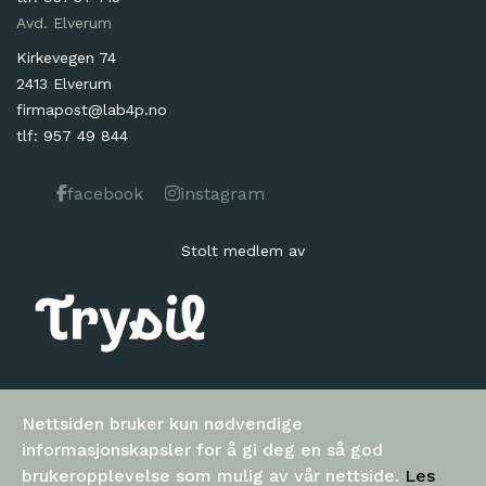
Avd. Elverum
Kirkevegen 74
2413 Elverum
firmapost@lab4p.no
tlf: 957 49 844
facebook
instagram
Stolt medlem av
Nettsiden bruker kun nødvendige
informasjonskapsler for å gi deg en så god
brukeropplevelse som mulig av vår nettside.
Les
Alle rettigheter Lab4 Prosjektering AS | Utarbeidet av
glåme