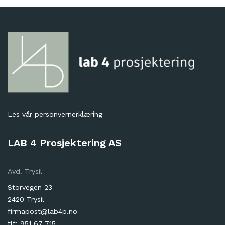
Les vår
personvernerklæring
LAB 4 Prosjektering AS
Avd. Trysil
Storvegen 23
2420 Trysil
firmapost@lab4p.no
tlf: 951 67 715